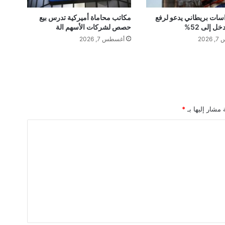
ي
ل
سات بريطاني يدعو لرفع
مكاتب محاماة أميركية تدرس بيع
ل إلى 52%
حصص لشركات الأسهم الة
ي
أ
202
أغسطس 7, 2026
ه
م
ط
ر
ي
ق
 مشار إليها بـ
*
ع
ل
ى
ح
د
و
د
م
ص
ر
؟