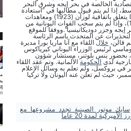
تصادية الخالصة في بحر إيجه وشرق البحر
سط، إذا لم يتم قبول مطالبها في “استعادة
الشرعية فيما يتعلق باتفاقية لوزان (1923) ومعاهدات
باريس (1947)، وإذا لم يتم سحب القوات اليونانية من
إيجه وجزر دوديكانيسيا”.ووفقا للموقع
تحذيرات عن المتحدث باسم الرئاسة
يم قالن،
خلال
اللقاء مع آنا ماريا بورا مديرة
وماسي لرئيس الوزراء اليوناني كيرياكوس
 بحضور ينس بلوتنر، مستشار شؤون
ارجية لدى
الحكومة
الألمانية. وتم عقد اللقاء
سمبر في بروكسل، ولم تعلم به وسائل الإعلام
ي 18 ديسمبر، حيث لم تعلن عنه اليونان ولا تركيا
مر
يد
إلى
سايك موتور الصينية تجدد مشروعها مع
لأميركية لمدة 20 عاماً