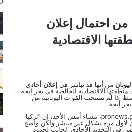
ن من احتمال إعلان
قتها الاقتصادية
ليونان
من أنها قد تباشر في
إعلان
أحادي
 منطقتها الاقتصادية الخالصة في بحر إيجة
 ​​إذا لم تنسحب القوات اليونانية من
حر إيجة.
وقال موقع pronews.gr، مساء أمس الأحد، إن “تركيا
 لأول مرة بشكل غير مباشر ولكن واضح
ي في التحديد الأحادي الجانب لحدود