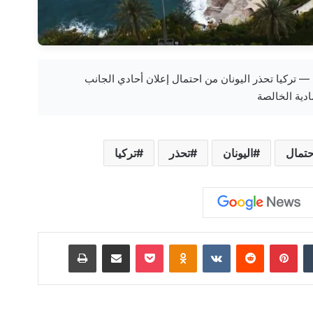
new-bbc.com — تركيا تحذر اليونان من احتمال إعلان أحادي الجانب
ادية الخالصة
حتمال
اليونان
تحذر
تركيا
‏Tumblr
بينتيريست
‏Reddit
‏VKontakte
Odnoklassniki
‫Pocket
مشاركة عبر البريد
طباعة