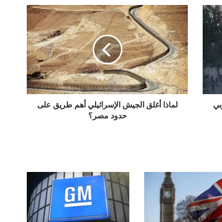
ل
م
ا
ذ
ا
أ
غ
ل
ق
ا
لماذا أغلق الجيش الإسرائيلي أهم طريق على
ل
حدود مصر؟
ج
ي
ش
ا
ل
إ
س
ر
ا
ئ