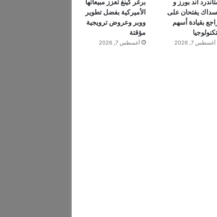
اندرد آند بورز و
برغر كينغ تعزز مبيعاتها
سداك يفتحان على
الأميركية بفضل تطوير
اجع بقيادة أسهم
ووبر وعروض ترويجية
تكنولوجيا
مؤقتة
أغسطس 7, 2026
أغسطس 7, 2026