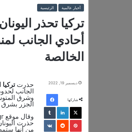
أخبار عالمية
الرئيسية
تركيا تحذر اليونا
أحادي الجانب لمنط
الخالصة
ديسمبر 19, 2022
حذرت
تركيا
ا
الجانب لحدود
فيسبوك
وشرق المتوسط
شاركها
الجزر بشرق ب
‫X
لينكدإن
‏Tumblr
بينتيريست
‏Reddit
‏VKontakte
حذرت اليونان
من أنها ستمض