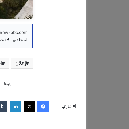
لمنطقتها الاقتص
إعلان
ا
إتبعنا
فيسبوك
‫X
لينكدإن
شاركها