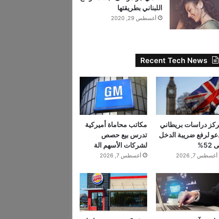
اللبناني بطريقتها
أغسطس 29, 2020
Recent Tech News
كز دراسات بريطاني
مكاتب محاماة أميركية
عو لرفع ضريبة الدخل
تدرس بيع حصص
 52%
لشركات الأسهم الة
أغسطس 7, 2026
أغسطس 7, 2026