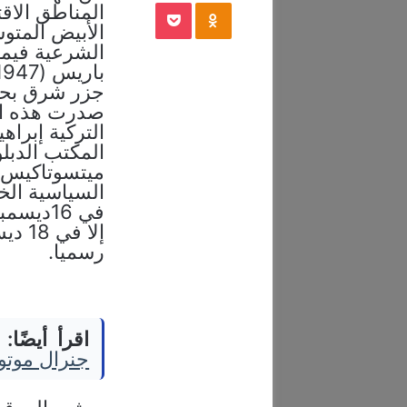
‫Pocket
Odnoklassniki
المناطق الاق
الأبيض المتو
جزر شرق بحر 
صدرت هذه ال
التركية إبراه
المكتب الدبل
ميتسوتاكيس،
السياسية الخ
في 16دي
إلا ف
رسميا.
اقرأ أيضًا:
جنرال موتورز ا