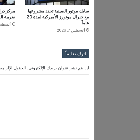
ل
ب
سايك موتور الصينية تجدد مشروعها
مركز درا
مع جنرال موتورز الأميركية لمدة 20
ضريبة الدخ
ق
عاماً
ا
أغسطس 7, 6
ع
أغسطس 7, 2026
ا
ل
غ
اترك تعليقاً
ر
ب
لن يتم نشر عنوان بريدك الإلكتروني.
الحقول الإلزامية
ي
ا
ل
ت
ع
ل
ي
ق