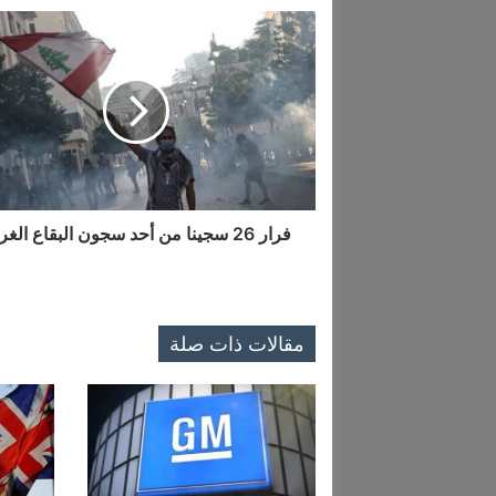
ف
ر
ا
ر
2
6
س
ج
ي
ن
فرار 26 سجينا من أحد سجون البقاع الغربي
ا
م
ن
أ
مقالات ذات صلة
ح
د
س
ج
و
ن
ا