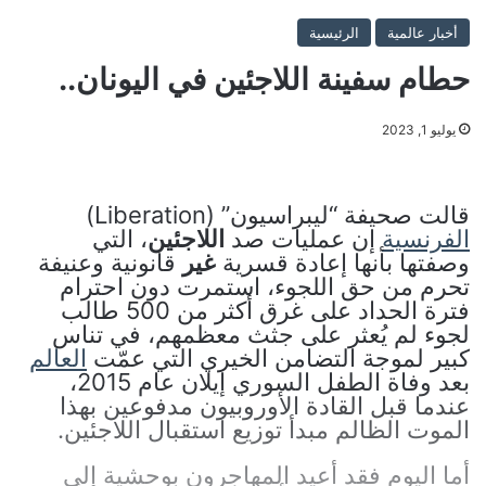
أخبار عالمية
الرئيسية
حطام سفينة اللاجئين في اليونان..
يوليو 1, 2023
قالت صحيفة “ليبراسيون” (Liberation)
الفرنسية
إن عمليات صد
اللاجئين
، التي
وصفتها بأنها إعادة قسرية
غير
قانونية وعنيفة
تحرم من حق اللجوء، استمرت دون احترام
فترة الحداد على غرق أكثر من 500 طالب
لجوء لم يُعثر على جثث معظمهم، في تناس
كبير لموجة التضامن الخيري التي عمّت
العالم
بعد وفاة الطفل السوري إيلان عام 2015،
عندما قبل القادة الأوروبيون مدفوعين بهذا
الموت الظالم مبدأ توزيع استقبال اللاجئين.
أما اليوم فقد أعيد المهاجرون بوحشية إلى