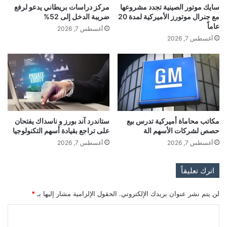
سايك موتور الصينية تجدد مشروعها
مركز دراسات بريطاني يدعو لرفع
س
ا
مع جنرال موتورز الأميركية لمدة 20
ضريبة الدخل إلى 52%
ب
ا
عاماً
ع
أغسطس 7, 2026
ل
أغسطس 7, 2026
س
ث
ن
ا
و
ن
ا
ي
ت
new-bbc.com — حطام سفينة اللاجئين في اليونان..
مكاتب محاماة أميركية تدرس بيع
ستاندرد آند بورز و ناسداك يفتحان
اللاجئين
اليونان
حطام
سفينة
حصص لشركات الأسهم الة
على تراجع بقيادة أسهم التكنولوجيا
أغسطس 7, 2026
أغسطس 7, 2026
غير
اترك تعليقاً
لن يتم نشر عنوان بريدك الإلكتروني.
الحقول الإلزامية مشار إليها بـ
*
ا