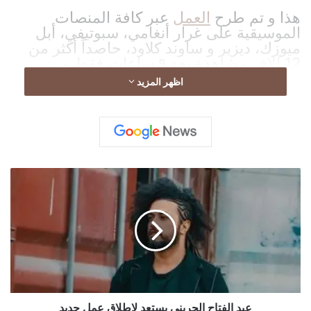
هذا و تم طرح
العمل
عبر كافة المنصات
الموسيقية على غرار أنغامي، سبوتيفي، أبل
ميوزك، ديزير و ساوند كلاود، حاصداً أكثر من
12
آلاف
مشاهدة بعد ٩ ساعات فقط من
الإطلاق الرسمي.
اظهر المزيد
ع
ب
د
ا
ل
ف
ت
ا
ح
new-bbc.com — أحمد العقاد يطلق أغنيته الجديدة عم
ا
عبد الفتاح الجريني يستعد لإطلاق عمل جديد