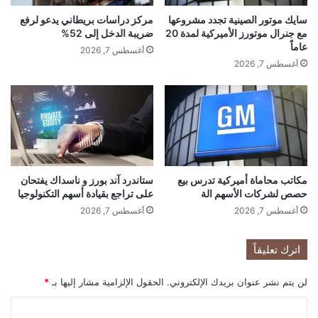
د
م
سايك موتور الصينية تجدد مشروعها
مركز دراسات بريطاني يدعو لرفع
ي
ه
مع جنرال موتورز الأميركية لمدة 20
ضريبة الدخل إلى 52%
د
و
عاماً
ر
أغسطس 7, 2026
أغسطس 7, 2026
ا
ل
ع
ر
ب
ي
ف
ي
مكاتب محاماة أميركية تدرس بيع
ستاندرد آند بورز و ناسداك يفتحان
ق
حصص لشركات الأسهم الة
على تراجع بقيادة أسهم التكنولوجيا
ط
أغسطس 7, 2026
أغسطس 7, 2026
ر
و
ا
اترك تعليقاً
ل
ا
لن يتم نشر عنوان بريدك الإلكتروني.
الحقول الإلزامية مشار إليها بـ
*
م
ا
ا