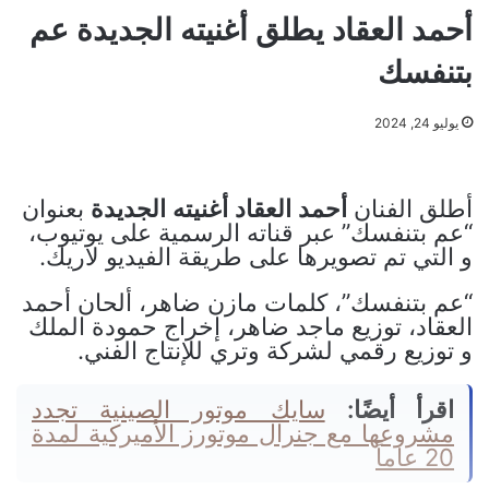
أحمد العقاد يطلق أغنيته الجديدة عم
بتنفسك
يوليو 24, 2024
أطلق الفنان
أحمد
العقاد
أغنيته
الجديدة
بعنوان
“عم بتنفسك” عبر قناته الرسمية على يوتيوب،
و التي تم تصويرها على طريقة الفيديو لاريك.
“عم بتنفسك”، كلمات مازن ضاهر، ألحان أحمد
العقاد، توزيع ماجد ضاهر، إخراج حمودة الملك
و توزيع رقمي لشركة وتري للإنتاج الفني.
اقرأ أيضًا:
سايك موتور الصينية تجدد
مشروعها مع جنرال موتورز الأميركية لمدة
20 عاماً