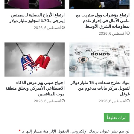
ت
ا
ا
ب
ح
ارتفاع مؤشرات وول ستريت مع
ارتفاع الأرباح الفصلية لـ سيمنس
ا
تنامي الآمال في إحراز تقدم
إينرجي بـ70% لتتجاوز مليار دولار
ا
ل
بمفاوضات الشرق الأوسط
س
ل
أغسطس 6, 2026
ت
أغسطس 6, 2026
ب
ق
ن
ر
ا
ا
ن
ر
ي
ا
ه
ل
م
و
ذ
بنوك تطرح سندات بـ 15 مليار دولار
اجتياح صيني يهز عرش الذكاء
ج
ه
لتمويل مركز بيانات مدعوم من
الاصطناعي الأميركي ويخلق منطقة
و
ب
غوغل
موت للمنافسين
د
ل
أغسطس 6, 2026
أغسطس 6, 2026
ا
ب
ل
ن
ل
ا
اترك تعليقاً
ب
ن
ن
و
لن يتم نشر عنوان بريدك الإلكتروني.
الحقول الإلزامية مشار إليها بـ
*
ا