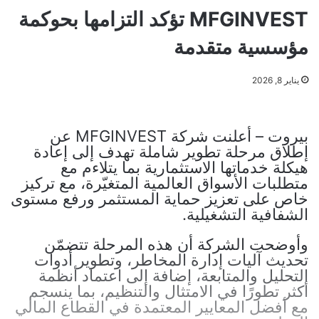
MFGINVEST تؤكد التزامها بحوكمة
مؤسسية متقدمة
يناير 8, 2026
بيروت – أعلنت شركة MFGINVEST عن
إطلاق مرحلة تطوير شاملة تهدف إلى إعادة
هيكلة خدماتها الاستثمارية بما يتلاءم مع
متطلبات الأسواق العالمية المتغيّرة، مع تركيز
خاص على تعزيز حماية المستثمر ورفع مستوى
الشفافية التشغيلية.
وأوضحت الشركة أن هذه المرحلة تتضمّن
تحديث آليات إدارة المخاطر، وتطوير أدوات
التحليل والمتابعة، إضافة إلى اعتماد أنظمة
أكثر تطورًا في الامتثال والتنظيم، بما ينسجم
مع أفضل المعايير المعتمدة في القطاع المالي