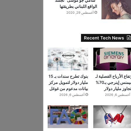
“سامي جو موسى” تجسد
الواقع اللبناني بطريقتها
أغسطس 29, 2020
Recent Tech News
بنوك تطرح سندات بـ 15
تفاع الأرباح الفصلية لـ
مليار دولار لتمويل مركز
سيمنس إينرجي بـ70%
بيانات مدعوم من غوغل
تجاوز مليار دولار
أغسطس 6, 2026
أغسطس 6, 2026