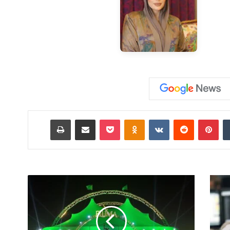
‏Tumblr
بينتيريست
‏Reddit
‏VKontakte
Odnoklassniki
‫Pocket
مشاركة عبر البريد
طباعة
س
ي
ر
ك
د