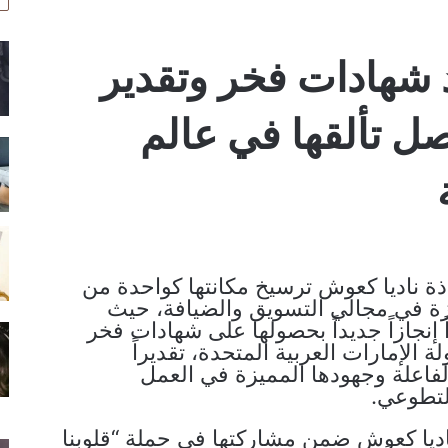
 شهادات فخر وتقدير
صل تألقها في عالم
ذة ناديا كعوش ترسيخ مكانتها كواحدة من
رزة في مجالي التسويق والضيافة، حيث
إنجازاً جديداً بحصولها على شهادات فخر
ة الإمارات العربية المتحدة، تقديراً
لفاعلة وجهودها المميزة في العمل
لتطوعي.
اديا كعوش ضمن مشاركتها في حملة “قلوبنا