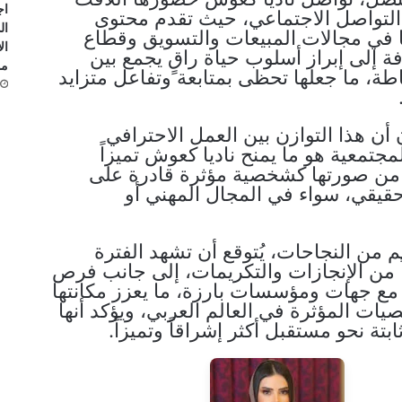
اج
لتواصل الاجتماعي، حيث تقدم محتوى
ال
في مجالات المبيعات والتسويق وقطاع
ال
ة إلى إبراز أسلوب حياة راقٍ يجمع بين
مو
اطة، ما جعلها تحظى بمتابعة وتفاعل متزايد
أن هذا التوازن بين العمل الاحترافي
مجتمعية هو ما يمنح ناديا كعوش تميزاً
 من صورتها كشخصية مؤثرة قادرة على
يقي، سواء في المجال المهني أو
 من النجاحات، يُتوقع أن تشهد الفترة
اً من الإنجازات والتكريمات، إلى جانب فرص
مع جهات ومؤسسات بارزة، ما يعزز مكانتها
ات المؤثرة في العالم العربي، ويؤكد أنها
تة نحو مستقبل أكثر إشراقاً وتميزاً.