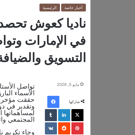
أخبار خاصة
الرئيسية
ناديا كعوش تحصد
في الإمارات وتوا
التسويق والضيافة
مايو 5, 2026
تواصل الأستا
الأسماء البا
فيسبوك
حققت مؤخراً 
شاركها
وتقدير في دول
‫X
لينكدإن
‏Tumblr
لمساهماتها ا
المجتمعي وا
بينتيريست
‏Reddit
‏VKontakte
وجاء تكريم ن