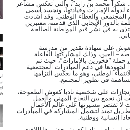
 شكراً محمد بن زايد”، والتي تعكس مشاعر
ماء لدولة الإمارات وقيادتها، وتجسد أسمى
م المجتمعي والعطاء الوطني. وقد أشادت
ة بالدور الإيجابي الذي قدمته، معتبرين
حتذى به في نشر قيم المواطنة الصالحة
ني.
وش على شهادة تقدير من مدرسة
صة – العين، وذلك لمشاركتها الفاعلة
 حملة “فخورين بالإمارات”، حيث تم
اً لجهودها في دعم المبادرات المجتمعية
انتماء الوطني، وهو ما يعكس التزامها
ار
ساهمة في تطوير المجتمع.
لت
إنجازات على شخصية ناديا كعوش الطموحة،
 أن تجمع بين النجاح المهني والعمل
ث لا تقتصر مسيرتها على عالم الأعمال
، بل تمتد لتشمل المشاركة في المبادرات
اداً إنسانية ووطنية.
صل، تواصل ناديا كعوش حضورها اللافت