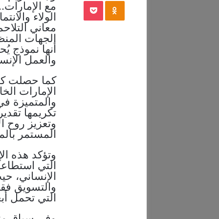
‫Pocket
Odnoklassniki
مع الإمارات…
الولاء والانت
معاني التلاح
الجهات المنظم
أنها نموذج يُ
والعمل الإنسا
كما حصلت كع
الإمارات الخا
والمتميزة في
تكريمها تقدير
وتعزيز روح ال
المستمر بالم
وتؤكد هذه ال
التي استطاعت
الإنساني، حي
والتسويق فقط
التي تحمل أبع
وفي سياق مت