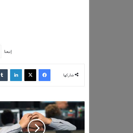
إتبعنا
فيسبوك
‫X
لينكدإن
شاركها
ق
ب
ل
ا
ل