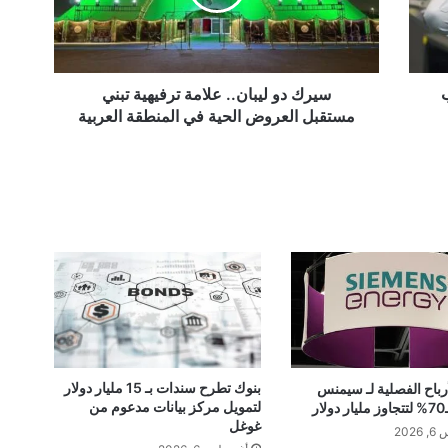
و
ل
ي
ب
ا
سيرك دو ليبان.. علامة ترفيهية تبني
ن
مستقبل العروض الحية في المنطقة العربية
.
.
ع
ل
ا
م
ة
ت
ر
ف
ي
ه
ي
بنوك تطرح سندات بـ 15 مليار دولار
أرباح الفصلية لـ سيمنس
لتمويل مركز بيانات مدعوم من
ر
ة
غوغل
ت
202