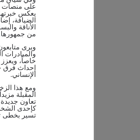
على منصات ا
يعكس خبرتها 
الضيافة، إضاف
الأناقة والبس
من جمهورها.
ويرى متابعون 
والمبادرات ال
خاصاً، ويعزز
إحداث فرق حق
الإنساني.
ومع هذا الزخم
المقبلة مزيد
تعاون جديدة 
كإحدى الشخصي
تسير بخطى ثاب