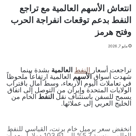
انتعاش الأسهم العالمية مع تراجع
النفط بدعم توقعات انفراجة الحرب
وفتح هرمز
مايو 7, 2026
تراجعت أسعار
النفط
العالمية
بشدة بينما
شهدت أسواق
الأسهم
العالمية ارتفاعاً ملحوظاً
في تعاملات اليوم الأربعاء، وسط آمال باقتراب
الولايات المتحدة وإيران من التوصل إلى اتفاق
يسمح للسفن باستئناف نقل
النفط
الخام من
الخليج العربي إلى عملائها.
انخفض سعر برميل خام برنت، القياسي للنفط
العالمي بنسبة 5.7% إلى 103.61 دولاراً، بعد أن