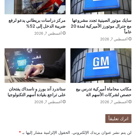
ا
م
ل
ل
م
ي
سايك موتور الصينية تجدد مشروعها
مركز دراسات بريطاني يدعو لرفع
ا
ا
مع جنرال موتورز الأميركية لمدة 20
ضريبة الدخل إلى 52%
ر
ر
عاماً
س
د
أغسطس 7, 2026
أغسطس 7, 2026
و
ل
ا
ر
ل
ب
ن
ا
مكاتب محاماة أميركية تدرس بيع
ستاندرد آند بورز و ناسداك يفتحان
ء
حصص لشركات الأسهم الة
على تراجع بقيادة أسهم التكنولوجيا
م
أغسطس 7, 2026
أغسطس 7, 2026
ص
ن
ع
اترك تعليقاً
ل
ل
لن يتم نشر عنوان بريدك الإلكتروني.
الحقول الإلزامية مشار إليها بـ
*
ر