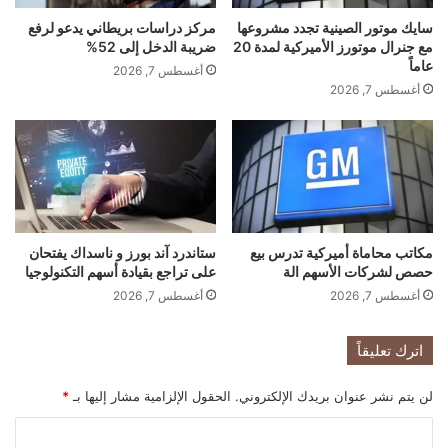
ف
ي
سايك موتور الصينية تجدد مشروعها
مركز دراسات بريطاني يدعو لرفع
ط
اً
مع جنرال موتورز الأميركية لمدة 20
ضريبة الدخل إلى 52%
ت
ض
عاماً
ت
أغسطس 7, 2026
د
أغسطس 7, 2026
ج
م
ه
ا
إ
س
ل
ك
ى
و
"
م
م
ن
ر
ص
مكاتب محاماة أميركية تدرس بيع
ستاندرد آند بورز و ناسداك يفتحان
ح
ة
حصص لشركات الأسهم الة
على تراجع بقيادة أسهم التكنولوجيا
ل
"
أغسطس 7, 2026
أغسطس 7, 2026
ة
إ
م
ك
ض
س
اترك تعليقاً
ط
"
ر
لن يتم نشر عنوان بريدك الإلكتروني.
الحقول الإلزامية مشار إليها بـ
*
ب
ة
ا
"