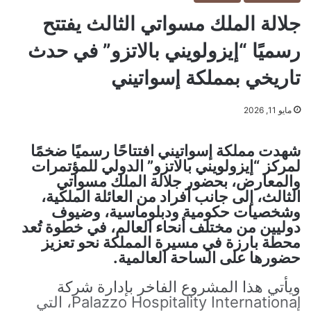
جلالة الملك مسواتي الثالث يفتتح
رسميًا “إيزولويني بالاتزو” في حدث
تاريخي بمملكة إسواتيني
مايو 11, 2026
شهدت مملكة إسواتيني افتتاحًا رسميًا ضخمًا
لمركز “إيزولويني بالاتزو” الدولي للمؤتمرات
والمعارض، بحضور جلالة الملك مسواتي
الثالث، إلى جانب أفراد من العائلة الملكية،
وشخصيات حكومية ودبلوماسية، وضيوف
دوليين من مختلف أنحاء العالم، في خطوة تُعد
محطة بارزة في مسيرة المملكة نحو تعزيز
حضورها على الساحة العالمية.
ويأتي هذا المشروع الفاخر بإدارة شركة
Palazzo Hospitality International، التي