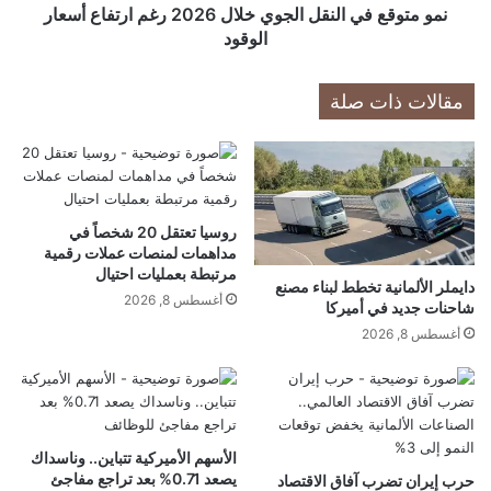
ى
ي
نمو متوقع في النقل الجوي خلال 2026 رغم ارتفاع أسعار
م
ا
الوقود
س
ل
ت
ن
مقالات ذات صلة
و
ق
ى
ل
ف
ا
ي
ل
أ
ج
س
و
روسيا تعتقل 20 شخصاً في
ب
ي
مداهمات لمنصات عملات رقمية
و
خ
مرتبطة بعمليات احتيال
ع
دايملر الألمانية تخطط لبناء مصنع
ل
أغسطس 8, 2026
شاحنات جديد في أميركا
ي
ا
ن
ل
أغسطس 8, 2026
و
2
س
0
ط
2
ا
6
ل
ر
الأسهم الأميركية تتباين.. وناسداك
ت
غ
يصعد 0.71% بعد تراجع مفاجئ
حرب إيران تضرب آفاق الاقتصاد