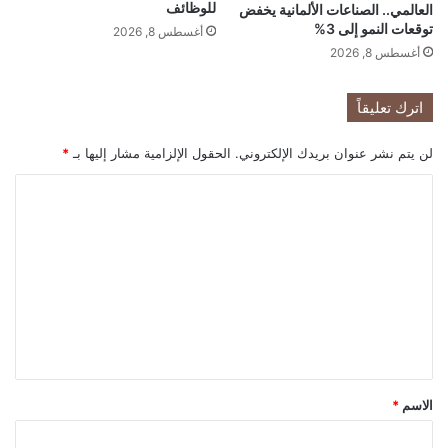
و
م
للوظائف
العالمي.. الصناعات الألمانية يخفض
ت
ا
توقعات النمو إلى 3%
أغسطس 8, 2026
ر
ر
أغسطس 8, 2026
ب
ت
ف
اترك تعليقاً
ا
ع
أ
لن يتم نشر عنوان بريدك الإلكتروني.
الحقول الإلزامية مشار إليها بـ
*
س
ا
ع
ا
ل
ر
ت
ا
ل
ع
و
ل
ق
ي
و
د
ق
*
الاسم
*