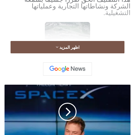
الشركة ونشاطاتها التجارية وعملياتها
التشغيلية.
اظهر المزيد
"
ع
ل
ا
و
ة
م
ا