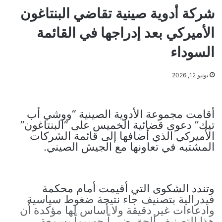
شركة أدوية صينية تقاضي البنتاغون
الأميركي بعد إدراجها في القائمة
السوداء
يونيو 12, 2026
أقامت مجموعة الأدوية الصينية “ووشي أب
تيك” دعوى قضائية الخميس على “البنتاغون”
الأميركي الذي أضافها إلى قائمة الشركات
المشتبه في تعاونها مع الجيش الصيني.
وتندد الشكوى التي أقيمت أمام محكمة
فيدرالية بتصنيف جاء نتيجة ضغوط سياسية
وادعاءات غير دقيقة ولا أساس لها مؤكدة أن
هذا التصنيف ألحق ضرراً جسيماً بسمعة