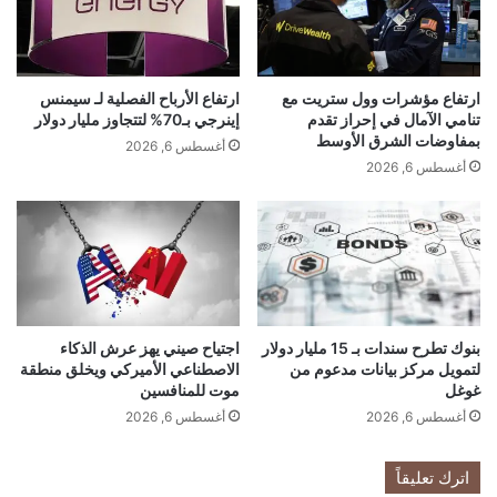
ا
ت
ل
ص
ع
ا
ا
د
ل
ارتفاع مؤشرات وول ستريت مع
ارتفاع الأرباح الفصلية لـ سيمنس
ب
تنامي الآمال في إحراز تقدم
إينرجي بـ70% لتتجاوز مليار دولار
م
ر
بمفاوضات الشرق الأوسط
ب
ي
أغسطس 6, 2026
ع
أغسطس 6, 2026
ط
د
ا
ط
ن
ر
ي
ح
ا
"
و
س
ت
ب
د
بنوك تطرح سندات بـ 15 مليار دولار
اجتياح صيني يهز عرش الذكاء
ي
ف
لتمويل مركز بيانات مدعوم من
الاصطناعي الأميركي ويخلق منطقة
س
ع
غوغل
موت للمنافسين
إ
ه
أغسطس 6, 2026
أغسطس 6, 2026
ك
إ
س
ل
"
ى
اترك تعليقاً
ا
ا