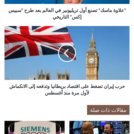
س
ك
"علاوة ماسك" تصنع أول تريليونير في العالم بعد طرح "سبيس
"
إكس" التاريخي
ت
ص
ح
ن
ر
ع
ب
أ
إ
و
ي
ل
ر
ت
ا
ر
ن
ي
ت
ل
ض
حرب إيران تضغط على اقتصاد بريطانيا وتدفعه إلى الانكماش
ي
غ
لأول مرة منذ أغسطس
و
ط
ن
ع
مقالات ذات صلة
ي
ل
ر
ى
ف
ا
ي
ق