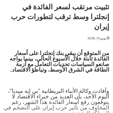
تثبيت مرتقب لسعر الفائدة في
إنجلترا وسط ترقب لتطورات حرب
إيران
يونيو 15, 2026
من المتوقع أن يبقي بنك إنجلترا على أسعار
الفائدة ثابتة خلال الأسبوع الحالي، بينما يواجه
صانعو السياسات تحديات التعامل مع أزمة
الطاقة في الشرق الأوسط، وتباطؤ الاقتصاد.
وأفادت وكالة الأنباء البريطانية “بي إيه ميديا”،
اليوم الأحد، بأن العديد من خبراء الاقتصاد لا
يتوقعون رفع أسعار الفائدة هذا الشهر، رغم
المخاوف من تأثير حرب إيران على التضخم في
المملكة المتحدة.