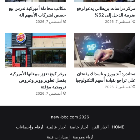
مركز دراسات بريطاني يدعو لرفع
مكاتب محاماة أميركية تدرس بيع
ضريبة الدخل إلى 52%
حصص لشركات الأسهم الة
أغسطس 7, 2026
أغسطس 7, 2026
ستاندرد آند بورز و ناسداك يفتحان
برغر كينغ تعزز مبيعاتها الأميركية
على تراجع بقيادة أسهم التكنولوجيا
بفضل تطوير ووبر وعروض
ترويجية مؤقتة
أغسطس 7, 2026
أغسطس 7, 2026
new-bbc.com 2026
HOME
أخبار الفن
أخبار خاصة
أخبار عالمية
أرقام وإحصاءات
أزياء وموضة
إصدارات فنية