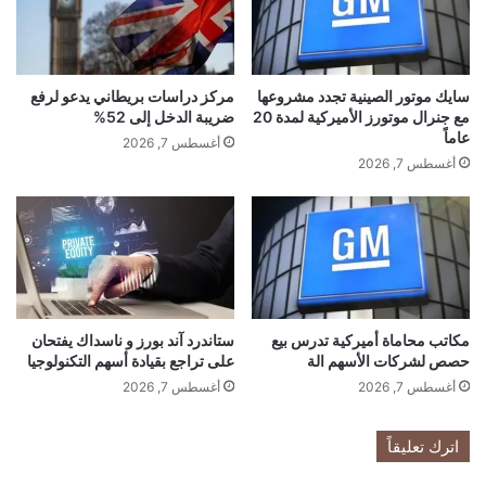
ئ
ن
ة
ت
ف
ز
ي
ا
ب
سايك موتور الصينية تجدد مشروعها
مركز دراسات بريطاني يدعو لرفع
ي
مع جنرال موتورز الأميركية لمدة 20
ضريبة الدخل إلى 52%
ر
د
عاماً
ي
ط
أغسطس 7, 2026
ط
أغسطس 7, 2026
ب
ا
ا
ن
ع
ي
ة
ا
ا
.
ل
.
أ
م
م
مكاتب محاماة أميركية تدرس بيع
ستاندرد آند بورز و ناسداك يفتحان
ا
و
حصص لشركات الأسهم الة
على تراجع بقيادة أسهم التكنولوجيا
ا
ا
أغسطس 7, 2026
أغسطس 7, 2026
ل
ل
س
و
ب
ي
اترك تعليقاً
ب
ق
؟
ت