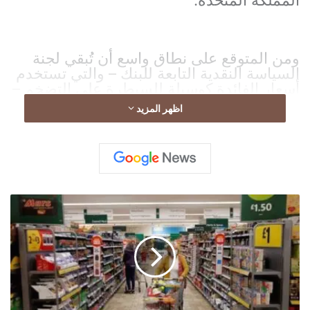
ومن المتوقع على نطاق واسع أن تُبقي لجنة
السياسة النقدية التابعة للبنك – والتي تستخدم
أسعار الفائدة كوسيلة للسيطرة على التضخم –
المستوى عند نسبة 3.75% في الإعلان المقرر
اظهر المزيد
يوم الخميس المقبل.
م
و
ج
ة
إ
غ
ل
ا