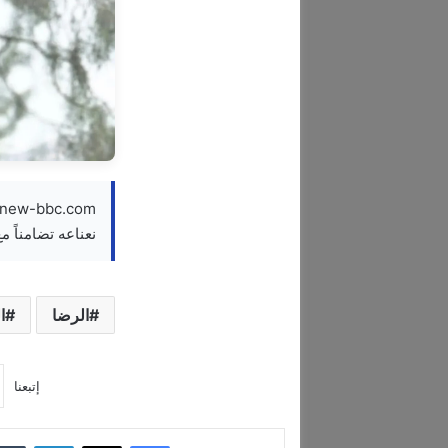
نعناعه تضامناً م
الرضا
ا
إتبعنا
فيسبوك
‫X
لينكدإن