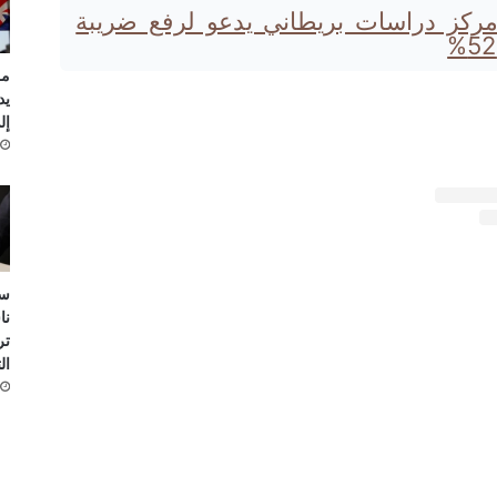
ركز دراسات بريطاني يدعو لرفع ضريبة
مر
يد
إلى
ست
نا
تر
ال