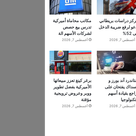
كز دراسات بريطاني
مكاتب محاماة أميركية
عو لرفع ضريبة الدخل
تدرس بيع حصص
 52%
لشركات الأسهم الة
أغسطس 7, 2026
أغسطس 7, 2026
اندرد آند بورز و
برغر كينغ تعزز مبيعاتها
سداك يفتحان على
الأميركية بفضل تطوير
اجع بقيادة أسهم
ووبر وعروض ترويجية
تكنولوجيا
مؤقتة
أغسطس 7, 2026
أغسطس 7, 2026