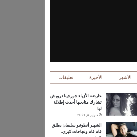
الأشهر
الأخيرة
تعليقات
عارضة الأزياء جورجينا درويش
تشارك متابعيها أحدث إطلالة
لها
فبراير 4, 2021
الشهير أنطونيو سليمان يطلق
قام قام ونجاحات كبرى.