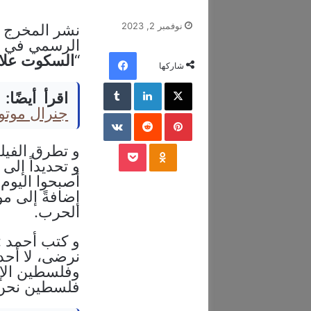
نوفمبر 2, 2023
نشر المخرج أ
الرسمي في ا
فيسبوك
“
السكوت
علا
شاركها
‫X
لينكدإن
‏Tumblr
اقرأ أيضًا:
جنرال موتورز ا
بينتيريست
‏Reddit
‏VKontakte
‫Pocket
Odnoklassniki
و تطرق الفيل
و تحديداً إلى
أصبحوا اليوم
إضافةً إلى م
الحرب.
و كتب أحمد :
نرضى، لا أحد 
وفلسطين الإب
فلسطين نحن 