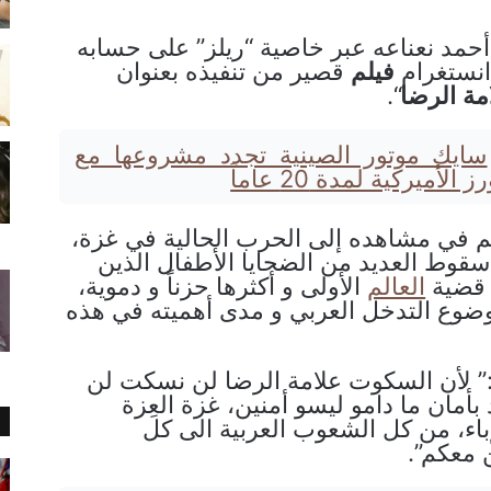
حمد نعناعه عبر خاصية “ريلز” على حسابه
نستغرام
فيلم
قصير من تنفيذه بعنوان
مة
الرضا
“.
سايك موتور الصينية تجدد مشروعها مع
لأميركية لمدة 20 عاماً
م في مشاهده إلى الحرب الحالية في غزة،
 سقوط العديد من الضحايا الأطفال الذين
 قضية
العالم
الأولى و أكثرها حزناً و دموية،
وضوع التدخل العربي و مدى أهميته في هذه
” لأن السكوت علامة الرضا لن نسكت لن
بأمان ما دامو ليسو أمنين، غزة العِزة
اء، من كل الشعوب العربية الى كل
معكم”.