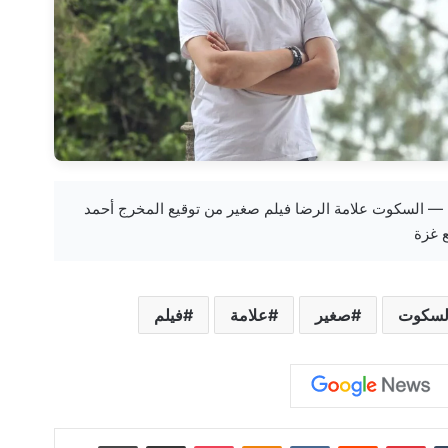
new-bbc.com — السكوت علامة الرضا فيلم صغير من توقيع المخرج أحمد
ع غزة
لسكوت
صغير
علامة
فيلم
‏Tumblr
بينتيريست
‏Reddit
‏VKontakte
Odnoklassniki
‫Pocket
مشاركة عبر البريد
طباعة