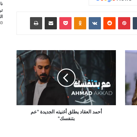
نا
تر
ال
‏Tumblr
بينتيريست
‏Reddit
‏VKontakte
Odnoklassniki
‫Pocket
مشاركة عبر البريد
طباعة
أ
ح
م
د
ا
ل
ع
ق
ا
د
أحمد العقاد يطلق أغنيته الجديدة "عم
ي
بتنفسك"
ط
ل
ق