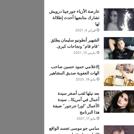
عارضة الأزياء جورجينا درويش
تشارك متابعيها أحدث إطلالة
لها
فبراير 4, 2021
الشهير أنطونيو سليمان يطلق
“قام قام” ونجاحات كبرى.
مارس 13, 2021
إلاعلامي حمود حسين صاحب
الهات العفوية صديق المشاهير
مايو 19, 2020
بعد نيلها لقب أصغر سيدة
أعمال في أمريكا… سيدة
الأعمال “لورا جرجور” ضيفة
هذا البرنامج
مايو 17, 2021
سامي جو موسى تجسد الواقع