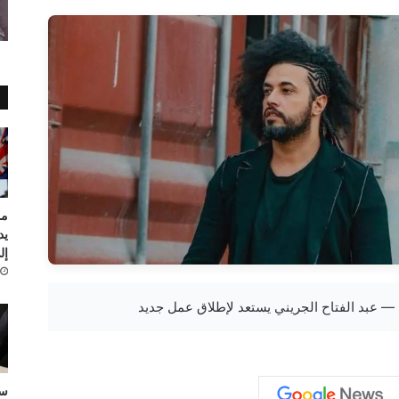
مر
يد
إلى
ست