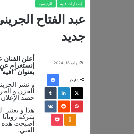
إصدارات فنية
الرئيسية
عبد الفتاح الجري
جديد
أعلن الفنان 
يوليو 16, 2024
إنستغرام عن إ
بعنوان “افيه”.
فيسبوك
شاركها
و نشر الجريني
‫X
لينكدإن
‏Tumblr
الحزن و الجر
حصد الإعلان تف
بينتيريست
‏Reddit
‏VKontakte
هذا و يعتبر ال
‫Pocket
Odnoklassniki
شركة روتانا ل
أصبحت هذه ال
الفني.