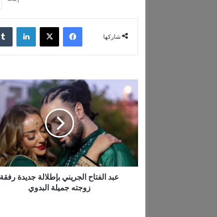
فيسبوك
‫X
لينكدإن
شاركها
ع
ب
د
ا
ل
ف
ت
ا
ح
ا
عبد الفتاح الجريني بإطلالة جديدة رفقة
ل
زوجته جميلة البدوي
ج
ر
ي