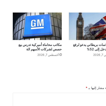
أ
غ
ن
ي
ت
ه
ا
ل
ج
سات بريطاني يدعو لرفع
مكاتب محاماة أميركية تدرس بيع
ل إلى 52%
حصص لشركات الأسهم الة
د
ي
202
أغسطس 7, 2026
د
ة
"
ع
م
ب
 مشار إليها بـ
*
ت
ن
ف
س