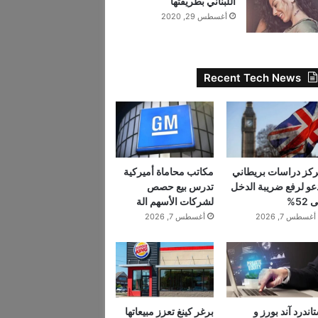
اللبناني بطريقتها
أغسطس 29, 2020
Recent Tech News
كز دراسات بريطاني
مكاتب محاماة أميركية
عو لرفع ضريبة الدخل
تدرس بيع حصص
 52%
لشركات الأسهم الة
أغسطس 7, 2026
أغسطس 7, 2026
اندرد آند بورز و
برغر كينغ تعزز مبيعاتها