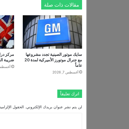
مقالات ذات صلة
ن
ي
ب
إ
ط
ل
ا
ل
ة
سايك موتور الصينية تجدد مشروعها
مركز درا
مع جنرال موتورز الأميركية لمدة 20
ضريبة الدخ
ج
عاماً
د
أغسطس 7, 6
ي
أغسطس 7, 2026
د
ة
ر
اترك تعليقاً
ف
ق
لن يتم نشر عنوان بريدك الإلكتروني.
الحقول الإلزامية
ة
ز
ا
و
ل
ج