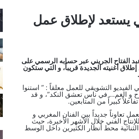
ني يستعد لإطلاق عمل
عبد الفتاح الجريني عبر حسابه الرسمي على
طلاق أغنيته الجديدة قريباً، و التي ستكون
 الفيديو التشويقي للعمل معلقاً : ” استنوا
ح و الغم… في ناس تعشق النكد”، و قد
اعلاً كبيراً من المتابعين.
عمل تعاوناً جديداً بين الفنان المغربي و
لإنتاج الفني خلال الأشهر الأخيرة، حيث
ثنائية محط أنظار الكثيرين داخل الوسط