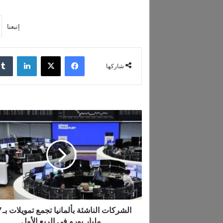
إتبعنا
فيسبوك
‫X
لينكدإن
شاركها
ا
ل
ش
ر
ك
ا
ت
ا
ل
ن
الش
ا
مليار يورو في الربع الأول