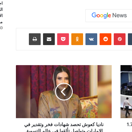
اج
ال
ال
مو
‏Tumblr
بينتيريست
‏Reddit
‏VKontakte
Odnoklassniki
‫Pocket
مشاركة عبر البريد
طباعة
ن
ا
د
ي
ا
ك
ع
و
ش
ركات الناشئة بألمانيا تجمع تمويلات بـ 1.7
ت
ناديا كعوش تحصد شهادات فخر وتقدير في
ح
الإمارات وتواصل تألقها في عالم التسويق