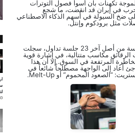
موجة تكهنات بأن أسوأ فصول التوترات
حرب في إيران قد انقضت، ما شجع
لى ضخ السيولة في أسهم الذكاء الاصطناعي
لات مثل برودكوم وإنتل.
وخلال 21 جلسة من أصل آخر 23 جلسة تداول، سجلت
لرقائق مكاسب متتالية، في إشارة قوية
خاطرة المرتفعة في السوق. إلا أن هذا
ئ أعاد إلى الواجهة مصطلحاً شائعاً في
ت: “الصعود المحموم” أو Melt-Up.
ار
لت