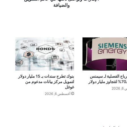
ص
والضيافة
د
ش
ه
ا
د
ا
ت
ف
خ
ر
و
ت
بنوك تطرح سندات بـ 15 مليار دولار
أرباح الفصلية لـ سيمنس
لتمويل مركز بيانات مدعوم من
ر
ق
غوغل
د
202
ي
أغسطس 6, 2026
ر
ف
ي
ا
ل