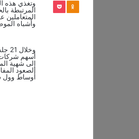
‫Pocket
Odnoklassniki
وتغذي هذه ال
المرتبطة بال
المتعاملين ع
وأشباه الموص
أسهم شركات ا
إلى شهية الم
الصعود المفاج
أوساط وول ستري