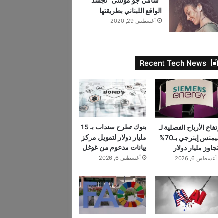
“سامي جو موسى” تجسد
الواقع اللبناني بطريقتها
أغسطس 29, 2020
Recent Tech News
بنوك تطرح سندات بـ 15
تفاع الأرباح الفصلية لـ
مليار دولار لتمويل مركز
سيمنس إينرجي بـ70%
بيانات مدعوم من غوغل
تجاوز مليار دولار
أغسطس 6, 2026
أغسطس 6, 2026