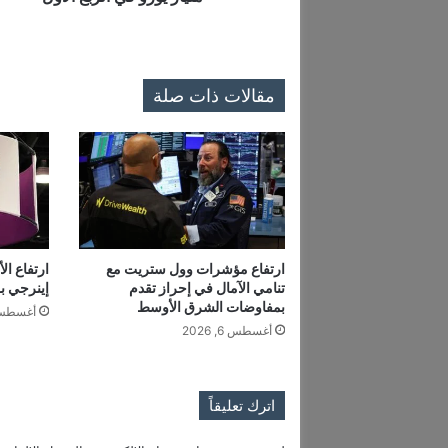
ش
ئ
ة
ب
مقالات ذات صلة
أ
ل
م
ا
ن
ي
ا
ت
ج
ارتفاع مؤشرات وول ستريت مع
ارتفاع ال
تنامي الآمال في إحراز تقدم
إينرجي بـ70% لتتجاوز مليار دولا
م
بمفاوضات الشرق الأوسط
ع
أغسطس 6, 6
ت
أغسطس 6, 2026
م
و
ي
اترك تعليقاً
ل
ا