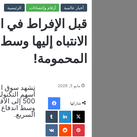
أخبار عالمية
أرقام وإحصاءات
الرئيسية
قبل الإفراط في ا
الانتباه إليها و
المحمومة!
مايو 5, 2026
تشهد سوق الأ
فيسبوك
500 إلى 
شاركها
وسط اندفاع و
‫X
لينكدإن
‏Tumblr
السريع.
بينتيريست
‏Reddit
‏VKontakte