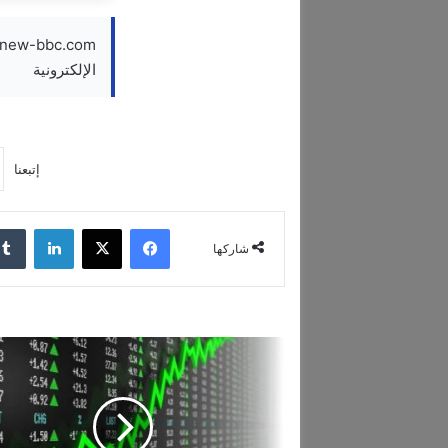
الإلكترونية
إتبعنا
فيسبوك
‫X
لينكدإن
شاركها
ا
ن
ت
ع
ا