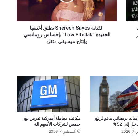
ن
ة
S
h
e
الفنانة Shereen Sayes تطلق أغنيتها
r
الجديدة “Law Eltellak” بإحساس رومانسي
e
وإنتاج موسيقي متقن
e
n
S
a
y
e
s
ت
ط
ل
ق
أ
سات بريطاني يدعو لرفع
مكاتب محاماة أميركية تدرس بيع
ل إلى 52%
حصص لشركات الأسهم الة
غ
ن
202
أغسطس 7, 2026
ي