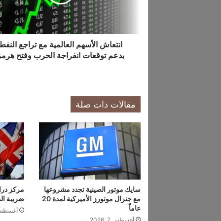
ش
ا
ل
أ
س
انتعاش الأسهم العالمية مع تراجع النفط
ه
بدعم توقعات انفراجة الحرب وفتح هرمز
م
ا
ل
ع
مقالات ذات صلة
ا
ل
م
ي
ة
م
ع
ت
ر
سايك موتور الصينية تجدد مشروعها
مركز درا
مع جنرال موتورز الأميركية لمدة 20
ضريبة الدخ
ا
عاماً
ج
أغسطس 7, 6
ع
أغسطس 7, 2026