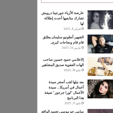
عارضة الأزياء جورجينا درويش
تشارك متابعيها أحدث إطلالة
لها
فبراير 4, 2021
الشهير أنطونيو سليمان يطلق
قام قام ونجاحات كبرى.
مارس 13, 2021
إلاعلامي حمود حسين صاحب
الهات العفوية صديق المشاهير
مايو 19, 2020
بعد نيلها لقب أصغر سيدة
أعمال في أمريكا… سيدة
الأعمال “لورا جرجور” ضيفة
هذا البرنامج
مايو 17, 2021
سامي جو موسى تجسد الواقع