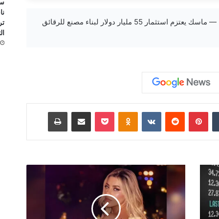
ست
نا
new-bbc.com — ماسك يعتزم استثمار 55 مليار دولار لبناء مصنع للرقائق
تر
ال
‏Tumblr
بينتيريست
‏Reddit
‏VKontakte
Odnoklassniki
‫Pocket
مشاركة عبر البريد
طباعة
ا
ل
ف
ن
ا