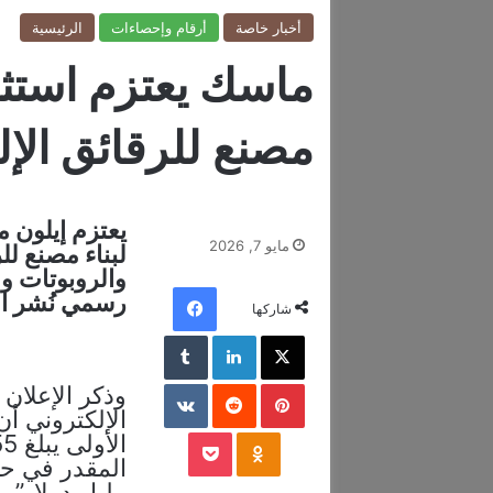
أخبار خاصة
أرقام وإحصاءات
الرئيسية
مصنع للرقائق الإل
مايو 7, 2026
لبناء مصنع ل
والروبوتات و
فيسبوك
رسمي نُشر الي
شاركها
‫X
لينكدإن
‏Tumblr
بينتيريست
‏Reddit
‏VKontakte
وذكر الإعلان
الإلكتروني أن
‫Pocket
Odnoklassniki
مليار دولار”.