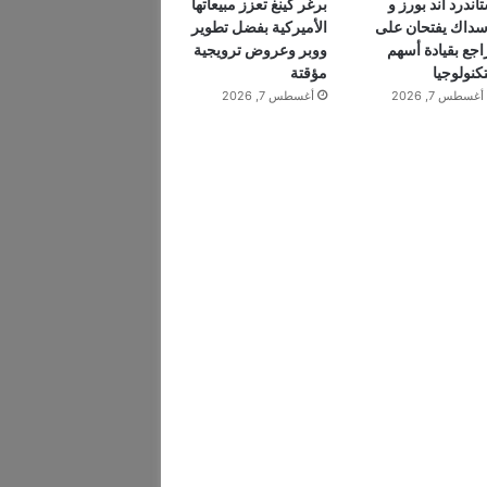
اندرد آند بورز و
برغر كينغ تعزز مبيعاتها
سداك يفتحان على
الأميركية بفضل تطوير
اجع بقيادة أسهم
ووبر وعروض ترويجية
تكنولوجيا
مؤقتة
أغسطس 7, 2026
أغسطس 7, 2026